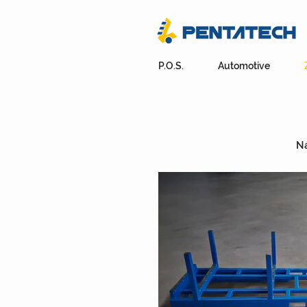
P.O.S.
Automotive
Ná